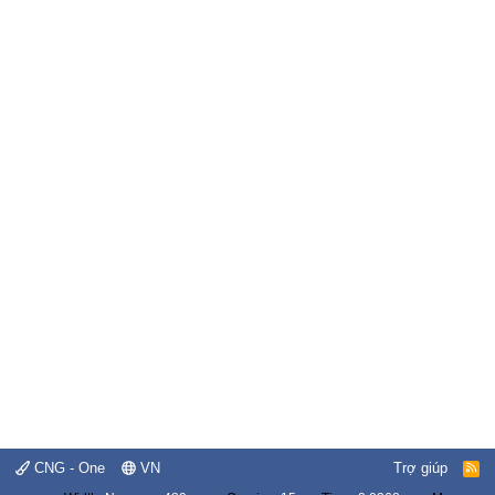
CNG - One
VN
Trợ giúp
R
S