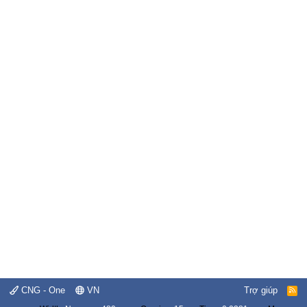
CNG - One
VN
Trợ giúp
R
S