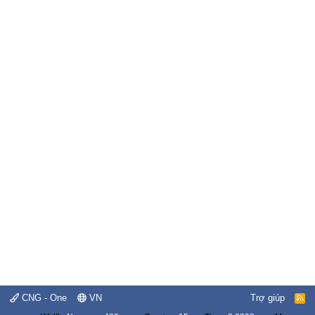
CNG - One
VN
Trợ giúp
R
S