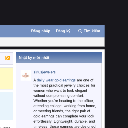
Đăng nhập
Đăng ký
Tìm kiếm
Nhật ký mới nhất
siriusjewelers
Binance
MEXC
A
daily wear gold earrings
are one of
the most practical jewelry choices for
women who want to look elegant
without compromising comfort.
Whether you're heading to the office,
attending college, working from home,
or meeting friends, the right pair of
gold earrings can complete your look
effortlessly. Lightweight, durable, and
timeless, these earrings are designed
B Token