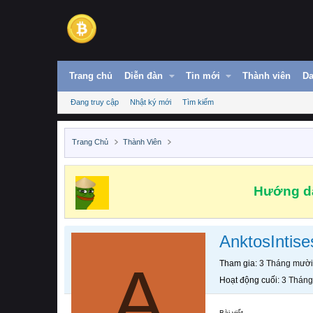
Trang chủ
Diễn đàn
Tin mới
Thành viên
Da
Đang truy cập
Nhật ký mới
Tìm kiếm
Trang Chủ
Thành Viên
Hướng dẫ
AnktosIntise
A
Tham gia
3 Tháng mười
Hoạt động cuối
3 Tháng
Bài viết