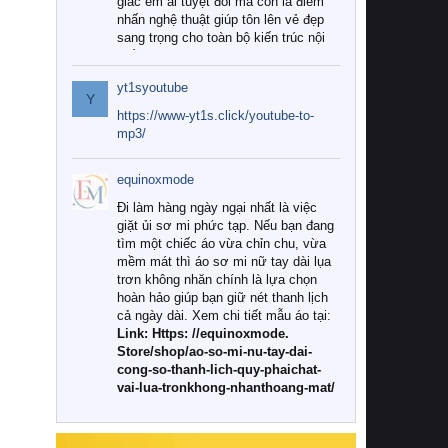
giác êm ái tuyệt đối mà còn là điểm
nhấn nghệ thuật giúp tôn lên vẻ đẹp
sang trọng cho toàn bộ kiến trúc nội
thất.
yt1syoutube
Tuy nhiên, giữa thị trường đa dạng
Y
với vô vàn thương hiệu và mẫu mã
https://www-yt1s.click/youtube-to-
như hiện nay, làm thế nào để chọn
mp3/
được những bộ chăn ga gối đệm cao
cấp thực sự chất lượng, phù hợp với
equinoxmode
khí hậu và nhu cầu sử dụng của gia
đình? Hãy cùng chúng tôi đi tìm lời
Đi làm hàng ngày ngại nhất là việc
giải đáp chi tiết qua bài viết dưới đây.
giặt ủi sơ mi phức tạp. Nếu bạn đang
tìm một chiếc áo vừa chỉn chu, vừa
1. Tại sao các gia đình hiện đại lại ưa
mềm mát thì áo sơ mi nữ tay dài lụa
chuộng chăn ga gối đệm cao cấp?
trơn không nhăn chính là lựa chọn
hoàn hảo giúp bạn giữ nét thanh lịch
Khác với các dòng sản phẩm thông
cả ngày dài. Xem chi tiết mẫu áo tại:
thường, những bộ chăn ga gối đệm
Link: Https: //equinoxmode.
cao cấp trải qua quy trình sản xuất
Store/shop/ao-so-mi-nu-tay-dai-
nghiêm ngặt từ khâu chọn lọc nguyên
cong-so-thanh-lich-quy-phaichat-
liệu tự nhiên đến công nghệ dệt
vai-lua-tronkhong-nhanthoang-mat/
nhuộm hiện đại không chứa hóa chất
độc hại. Khi sử dụng dòng sản phẩm
này, bạn sẽ cảm nhận rõ rệt sự khác