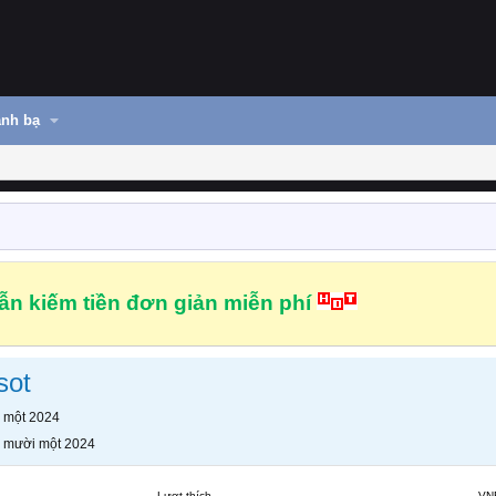
nh bạ
n kiếm tiền đơn giản miễn phí
sot
 một 2024
 mười một 2024
Lượt thích
VN