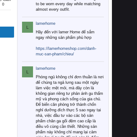
to be worn every day while matching
0
almost every outfit.
lamerhome
L
Hãy đến với lamer Home để sắm
ngay những sản phẩm phù hợp
https://lamerhomeshop.com/danh-
muc-san-pham/chieu/
lamerhome
L
Phòng ngủ không chỉ đơn thuần là nơi
để chúng ta ngả lưng sau một ngày
làm việc mệt mỏi, mà đây còn là
không gian riêng tư phản ánh gu thẩm
mỹ và phong cách sống của gia chủ.
Để biến căn phòng trở thành chốn
nghỉ dưỡng đích thực 5 sao ngay tại
nhà, việc đầu tư vào các bộ sản
phẩm chăn ga gối đệm cao cấp là
điều vô cùng cần thiết. Những sản
phẩm này không chỉ mang lại cảm