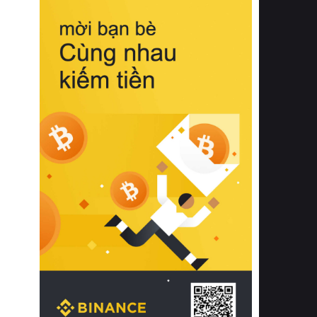
biệt từ bề mặt vải mềm mịn, khả năng
thoáng khí tuyệt vời cho đến độ đàn
hồi chuẩn xác của phần đệm nâng đỡ
cột sống.
Bên cạnh đó, việc lựa chọn các dòng
sản phẩm đạt chuẩn chất lượng quốc
tế còn giúp ngăn ngừa tình trạng kích
ứng da, hạn chế sự phát triển của vi
khuẩn và nấm mốc trong điều kiện
thời tiết nóng ẩm. Bạn có thể tìm hiểu
thêm các nghiên cứu khoa học về tác
động của giấc ngủ và môi trường
phòng ngủ đối với sức khỏe con
người tại Sleep Foundation (External
Link) để có cái nhìn toàn diện hơn.
2. Các tiêu chí vàng khi lựa chọn
chăn ga gối đệm cao cấp cho phòng
ngủ
Để sở hữu một bộ chăn ga gối đệm
cao cấp hoàn hảo cả về thẩm mỹ lẫn
công năng, người tiêu dùng cần cân
nhắc kỹ lưỡng các tiêu chí quan trọng