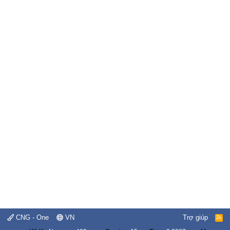
CNG - One
VN
Trợ giúp
R
S