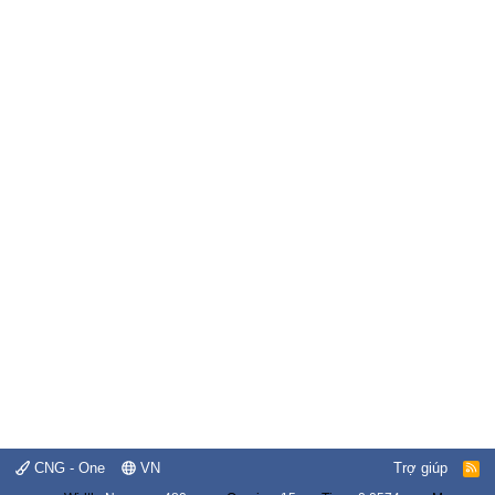
CNG - One
VN
Trợ giúp
R
S