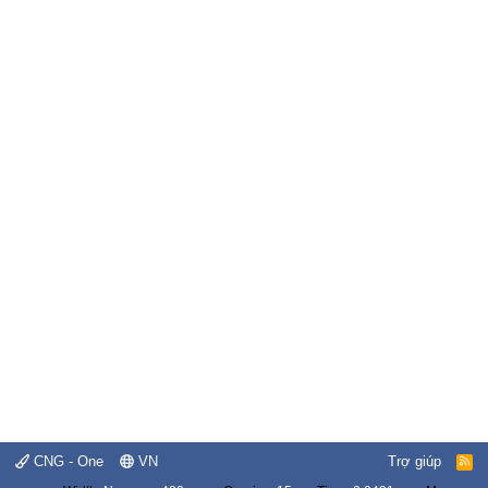
CNG - One
VN
Trợ giúp
R
S