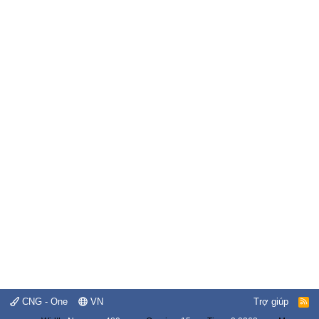
CNG - One
VN
Trợ giúp
R
S