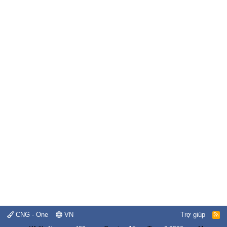
CNG - One
VN
Trợ giúp
R
S