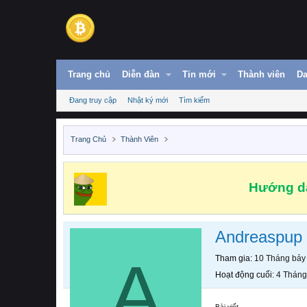
Trang chủ
Diễn đàn
Tin mới
Thành viên
Da
Đang truy cập
Nhật ký mới
Tìm kiếm
Trang Chủ
Thành Viên
Hướng dẫ
Andreaspup
A
Tham gia
10 Tháng bảy
Hoạt động cuối
4 Tháng
Bài viết