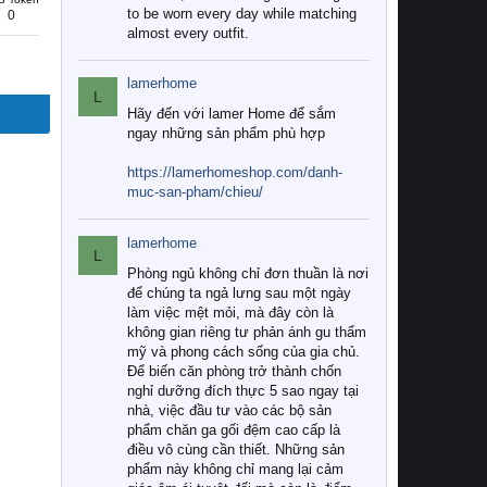
to be worn every day while matching
0
almost every outfit.
lamerhome
L
Hãy đến với lamer Home để sắm
ngay những sản phẩm phù hợp
https://lamerhomeshop.com/danh-
muc-san-pham/chieu/
lamerhome
L
Phòng ngủ không chỉ đơn thuần là nơi
để chúng ta ngả lưng sau một ngày
làm việc mệt mỏi, mà đây còn là
không gian riêng tư phản ánh gu thẩm
mỹ và phong cách sống của gia chủ.
Để biến căn phòng trở thành chốn
nghỉ dưỡng đích thực 5 sao ngay tại
nhà, việc đầu tư vào các bộ sản
phẩm chăn ga gối đệm cao cấp là
điều vô cùng cần thiết. Những sản
phẩm này không chỉ mang lại cảm