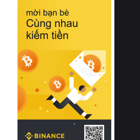
biệt từ bề mặt vải mềm mịn, khả năng
thoáng khí tuyệt vời cho đến độ đàn
hồi chuẩn xác của phần đệm nâng đỡ
cột sống.
Bên cạnh đó, việc lựa chọn các dòng
sản phẩm đạt chuẩn chất lượng quốc
tế còn giúp ngăn ngừa tình trạng kích
ứng da, hạn chế sự phát triển của vi
khuẩn và nấm mốc trong điều kiện
thời tiết nóng ẩm. Bạn có thể tìm hiểu
thêm các nghiên cứu khoa học về tác
động của giấc ngủ và môi trường
phòng ngủ đối với sức khỏe con
người tại Sleep Foundation (External
Link) để có cái nhìn toàn diện hơn.
2. Các tiêu chí vàng khi lựa chọn
chăn ga gối đệm cao cấp cho phòng
ngủ
Để sở hữu một bộ chăn ga gối đệm
cao cấp hoàn hảo cả về thẩm mỹ lẫn
công năng, người tiêu dùng cần cân
nhắc kỹ lưỡng các tiêu chí quan trọng