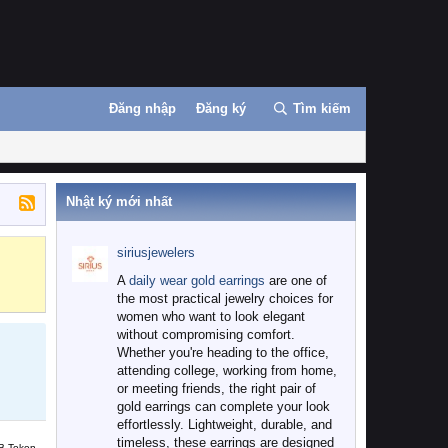
Đăng nhập
Đăng ký
Tìm kiếm
Nhật ký mới nhất
siriusjewelers
Binance
MEXC
A
daily wear gold earrings
are one of
the most practical jewelry choices for
women who want to look elegant
without compromising comfort.
Whether you're heading to the office,
attending college, working from home,
or meeting friends, the right pair of
gold earrings can complete your look
effortlessly. Lightweight, durable, and
timeless, these earrings are designed
B Token