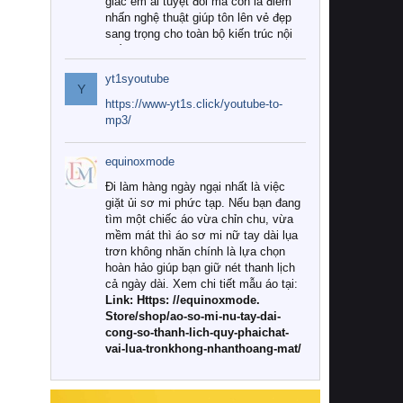
giác êm ái tuyệt đối mà còn là điểm
nhấn nghệ thuật giúp tôn lên vẻ đẹp
sang trọng cho toàn bộ kiến trúc nội
thất.
yt1syoutube
Tuy nhiên, giữa thị trường đa dạng
Y
với vô vàn thương hiệu và mẫu mã
https://www-yt1s.click/youtube-to-
như hiện nay, làm thế nào để chọn
mp3/
được những bộ chăn ga gối đệm cao
cấp thực sự chất lượng, phù hợp với
equinoxmode
khí hậu và nhu cầu sử dụng của gia
đình? Hãy cùng chúng tôi đi tìm lời
Đi làm hàng ngày ngại nhất là việc
giải đáp chi tiết qua bài viết dưới đây.
giặt ủi sơ mi phức tạp. Nếu bạn đang
tìm một chiếc áo vừa chỉn chu, vừa
1. Tại sao các gia đình hiện đại lại ưa
mềm mát thì áo sơ mi nữ tay dài lụa
chuộng chăn ga gối đệm cao cấp?
trơn không nhăn chính là lựa chọn
hoàn hảo giúp bạn giữ nét thanh lịch
Khác với các dòng sản phẩm thông
cả ngày dài. Xem chi tiết mẫu áo tại:
thường, những bộ chăn ga gối đệm
Link: Https: //equinoxmode.
cao cấp trải qua quy trình sản xuất
Store/shop/ao-so-mi-nu-tay-dai-
nghiêm ngặt từ khâu chọn lọc nguyên
cong-so-thanh-lich-quy-phaichat-
liệu tự nhiên đến công nghệ dệt
vai-lua-tronkhong-nhanthoang-mat/
nhuộm hiện đại không chứa hóa chất
độc hại. Khi sử dụng dòng sản phẩm
này, bạn sẽ cảm nhận rõ rệt sự khác