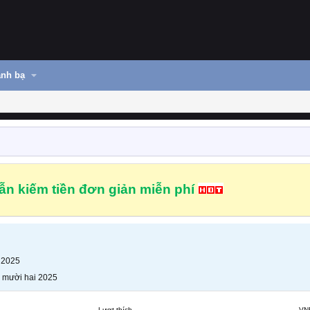
nh bạ
n kiếm tiền đơn giản miễn phí
 2025
 mười hai 2025
Lượt thích
VN