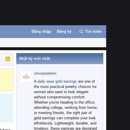
Đăng nhập
Đăng ký
Tìm kiếm
Nhật ký mới nhất
siriusjewelers
Binance
MEXC
A
daily wear gold earrings
are one of
the most practical jewelry choices for
women who want to look elegant
without compromising comfort.
Whether you're heading to the office,
attending college, working from home,
or meeting friends, the right pair of
gold earrings can complete your look
effortlessly. Lightweight, durable, and
timeless, these earrings are designed
B Token