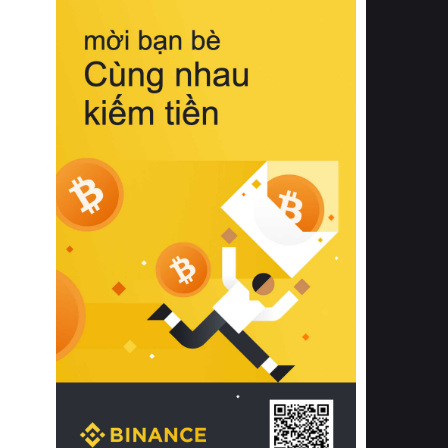
biệt từ bề mặt vải mềm mịn, khả năng
thoáng khí tuyệt vời cho đến độ đàn
hồi chuẩn xác của phần đệm nâng đỡ
cột sống.
Bên cạnh đó, việc lựa chọn các dòng
sản phẩm đạt chuẩn chất lượng quốc
tế còn giúp ngăn ngừa tình trạng kích
ứng da, hạn chế sự phát triển của vi
khuẩn và nấm mốc trong điều kiện
thời tiết nóng ẩm. Bạn có thể tìm hiểu
thêm các nghiên cứu khoa học về tác
động của giấc ngủ và môi trường
phòng ngủ đối với sức khỏe con
người tại Sleep Foundation (External
Link) để có cái nhìn toàn diện hơn.
2. Các tiêu chí vàng khi lựa chọn
chăn ga gối đệm cao cấp cho phòng
ngủ
Để sở hữu một bộ chăn ga gối đệm
cao cấp hoàn hảo cả về thẩm mỹ lẫn
công năng, người tiêu dùng cần cân
nhắc kỹ lưỡng các tiêu chí quan trọng