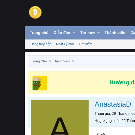
Trang chủ
Diễn đàn
Tin mới
Thành viên
Da
Đang truy cập
Nhật ký mới
Tìm kiếm
Trang Chủ
Thành Viên
Hướng dẫ
AnastasiaD
A
Tham gia
29 Tháng mườ
Hoạt động cuối
29 Thán
Bài viết