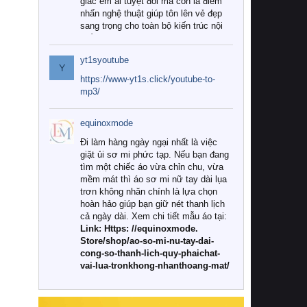
giác êm ái tuyệt đối mà còn là điểm
nhấn nghệ thuật giúp tôn lên vẻ đẹp
sang trọng cho toàn bộ kiến trúc nội
thất.
yt1syoutube
Tuy nhiên, giữa thị trường đa dạng
Y
với vô vàn thương hiệu và mẫu mã
https://www-yt1s.click/youtube-to-
như hiện nay, làm thế nào để chọn
mp3/
được những bộ chăn ga gối đệm cao
cấp thực sự chất lượng, phù hợp với
equinoxmode
khí hậu và nhu cầu sử dụng của gia
đình? Hãy cùng chúng tôi đi tìm lời
Đi làm hàng ngày ngại nhất là việc
giải đáp chi tiết qua bài viết dưới đây.
giặt ủi sơ mi phức tạp. Nếu bạn đang
tìm một chiếc áo vừa chỉn chu, vừa
1. Tại sao các gia đình hiện đại lại ưa
mềm mát thì áo sơ mi nữ tay dài lụa
chuộng chăn ga gối đệm cao cấp?
trơn không nhăn chính là lựa chọn
hoàn hảo giúp bạn giữ nét thanh lịch
Khác với các dòng sản phẩm thông
cả ngày dài. Xem chi tiết mẫu áo tại:
thường, những bộ chăn ga gối đệm
Link: Https: //equinoxmode.
cao cấp trải qua quy trình sản xuất
Store/shop/ao-so-mi-nu-tay-dai-
nghiêm ngặt từ khâu chọn lọc nguyên
cong-so-thanh-lich-quy-phaichat-
liệu tự nhiên đến công nghệ dệt
vai-lua-tronkhong-nhanthoang-mat/
nhuộm hiện đại không chứa hóa chất
độc hại. Khi sử dụng dòng sản phẩm
này, bạn sẽ cảm nhận rõ rệt sự khác