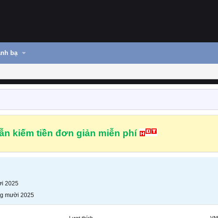
nh bạ
n kiếm tiền đơn giản miễn phí
i 2025
g mười 2025
Lượt thích
VN