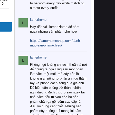
to be worn every day while matching
0
almost every outfit.
lamerhome
L
Hãy đến với lamer Home để sắm
ngay những sản phẩm phù hợp
https://lamerhomeshop.com/danh-
muc-san-pham/chieu/
lamerhome
L
Phòng ngủ không chỉ đơn thuần là nơi
để chúng ta ngả lưng sau một ngày
làm việc mệt mỏi, mà đây còn là
không gian riêng tư phản ánh gu thẩm
mỹ và phong cách sống của gia chủ.
Để biến căn phòng trở thành chốn
nghỉ dưỡng đích thực 5 sao ngay tại
nhà, việc đầu tư vào các bộ sản
phẩm chăn ga gối đệm cao cấp là
điều vô cùng cần thiết. Những sản
phẩm này không chỉ mang lại cảm