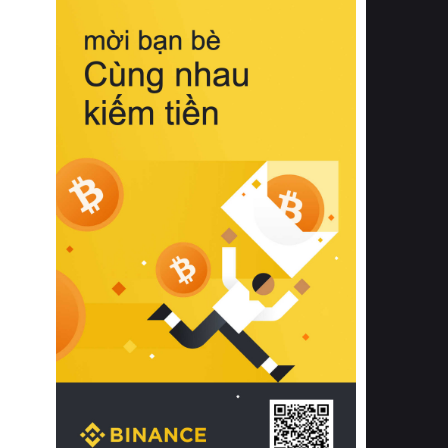
biệt từ bề mặt vải mềm mịn, khả năng
thoáng khí tuyệt vời cho đến độ đàn
hồi chuẩn xác của phần đệm nâng đỡ
cột sống.
Bên cạnh đó, việc lựa chọn các dòng
sản phẩm đạt chuẩn chất lượng quốc
tế còn giúp ngăn ngừa tình trạng kích
ứng da, hạn chế sự phát triển của vi
khuẩn và nấm mốc trong điều kiện
thời tiết nóng ẩm. Bạn có thể tìm hiểu
thêm các nghiên cứu khoa học về tác
động của giấc ngủ và môi trường
phòng ngủ đối với sức khỏe con
người tại Sleep Foundation (External
Link) để có cái nhìn toàn diện hơn.
2. Các tiêu chí vàng khi lựa chọn
chăn ga gối đệm cao cấp cho phòng
ngủ
Để sở hữu một bộ chăn ga gối đệm
cao cấp hoàn hảo cả về thẩm mỹ lẫn
công năng, người tiêu dùng cần cân
nhắc kỹ lưỡng các tiêu chí quan trọng