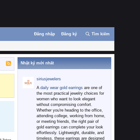
Đăng nhập
Đăng ký
Tìm kiếm
Nhật ký mới nhất
siriusjewelers
Binance
MEXC
A
daily wear gold earrings
are one of
the most practical jewelry choices for
women who want to look elegant
without compromising comfort.
Whether you're heading to the office,
attending college, working from home,
or meeting friends, the right pair of
gold earrings can complete your look
effortlessly. Lightweight, durable, and
timeless, these earrings are designed
B Token