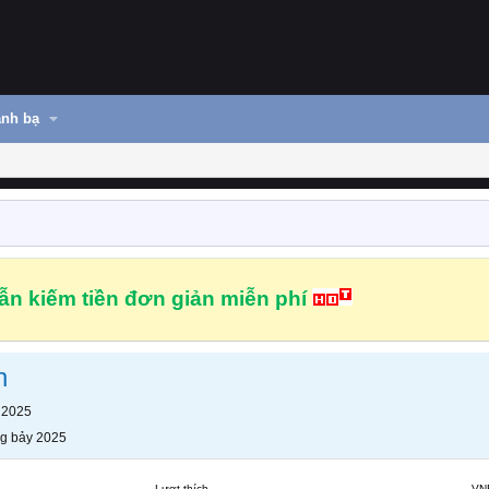
nh bạ
n kiếm tiền đơn giản miễn phí
n
 2025
g bảy 2025
Lượt thích
VN