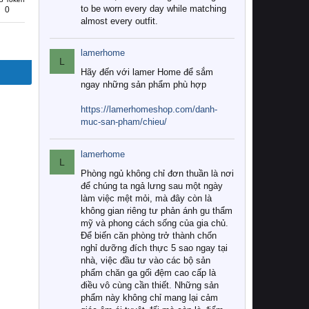
to be worn every day while matching
0
almost every outfit.
lamerhome
L
Hãy đến với lamer Home để sắm
ngay những sản phẩm phù hợp
https://lamerhomeshop.com/danh-
muc-san-pham/chieu/
lamerhome
L
Phòng ngủ không chỉ đơn thuần là nơi
để chúng ta ngả lưng sau một ngày
làm việc mệt mỏi, mà đây còn là
không gian riêng tư phản ánh gu thẩm
mỹ và phong cách sống của gia chủ.
Để biến căn phòng trở thành chốn
nghỉ dưỡng đích thực 5 sao ngay tại
nhà, việc đầu tư vào các bộ sản
phẩm chăn ga gối đệm cao cấp là
điều vô cùng cần thiết. Những sản
phẩm này không chỉ mang lại cảm