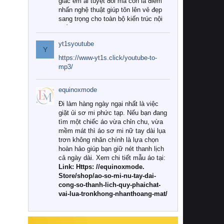
giác êm ái tuyệt đối mà còn là điểm
nhấn nghệ thuật giúp tôn lên vẻ đẹp
sang trọng cho toàn bộ kiến trúc nội
thất.
yt1syoutube
Tuy nhiên, giữa thị trường đa dạng
Y
với vô vàn thương hiệu và mẫu mã
https://www-yt1s.click/youtube-to-
như hiện nay, làm thế nào để chọn
mp3/
được những bộ chăn ga gối đệm cao
cấp thực sự chất lượng, phù hợp với
equinoxmode
khí hậu và nhu cầu sử dụng của gia
đình? Hãy cùng chúng tôi đi tìm lời
Đi làm hàng ngày ngại nhất là việc
giải đáp chi tiết qua bài viết dưới đây.
giặt ủi sơ mi phức tạp. Nếu bạn đang
tìm một chiếc áo vừa chỉn chu, vừa
1. Tại sao các gia đình hiện đại lại ưa
mềm mát thì áo sơ mi nữ tay dài lụa
chuộng chăn ga gối đệm cao cấp?
trơn không nhăn chính là lựa chọn
hoàn hảo giúp bạn giữ nét thanh lịch
Khác với các dòng sản phẩm thông
cả ngày dài. Xem chi tiết mẫu áo tại:
thường, những bộ chăn ga gối đệm
Link: Https: //equinoxmode.
cao cấp trải qua quy trình sản xuất
Store/shop/ao-so-mi-nu-tay-dai-
nghiêm ngặt từ khâu chọn lọc nguyên
cong-so-thanh-lich-quy-phaichat-
liệu tự nhiên đến công nghệ dệt
vai-lua-tronkhong-nhanthoang-mat/
nhuộm hiện đại không chứa hóa chất
độc hại. Khi sử dụng dòng sản phẩm
này, bạn sẽ cảm nhận rõ rệt sự khác