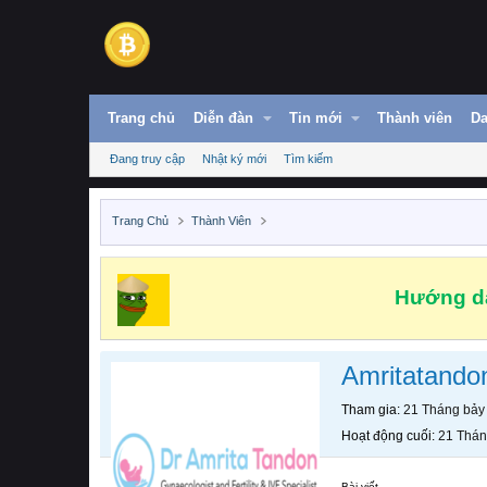
Trang chủ
Diễn đàn
Tin mới
Thành viên
Da
Đang truy cập
Nhật ký mới
Tìm kiếm
Trang Chủ
Thành Viên
Hướng dẫ
Amritatando
Tham gia
21 Tháng bảy
Hoạt động cuối
21 Thán
Bài viết