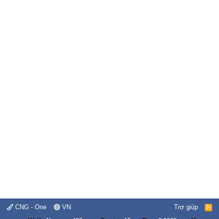
CNG - One
VN
Trợ giúp
R
S