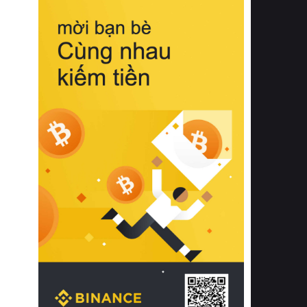
biệt từ bề mặt vải mềm mịn, khả năng
thoáng khí tuyệt vời cho đến độ đàn
hồi chuẩn xác của phần đệm nâng đỡ
cột sống.
Bên cạnh đó, việc lựa chọn các dòng
sản phẩm đạt chuẩn chất lượng quốc
tế còn giúp ngăn ngừa tình trạng kích
ứng da, hạn chế sự phát triển của vi
khuẩn và nấm mốc trong điều kiện
thời tiết nóng ẩm. Bạn có thể tìm hiểu
thêm các nghiên cứu khoa học về tác
động của giấc ngủ và môi trường
phòng ngủ đối với sức khỏe con
người tại Sleep Foundation (External
Link) để có cái nhìn toàn diện hơn.
2. Các tiêu chí vàng khi lựa chọn
chăn ga gối đệm cao cấp cho phòng
ngủ
Để sở hữu một bộ chăn ga gối đệm
cao cấp hoàn hảo cả về thẩm mỹ lẫn
công năng, người tiêu dùng cần cân
nhắc kỹ lưỡng các tiêu chí quan trọng