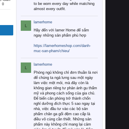
to be worn every day while matching
0
almost every outfit.
lamerhome
L
Hãy đến với lamer Home để sắm
ngay những sản phẩm phù hợp
https://lamerhomeshop.com/danh-
muc-san-pham/chieu/
lamerhome
L
Phòng ngủ không chỉ đơn thuần là nơi
để chúng ta ngả lưng sau một ngày
làm việc mệt mỏi, mà đây còn là
không gian riêng tư phản ánh gu thẩm
mỹ và phong cách sống của gia chủ.
Để biến căn phòng trở thành chốn
nghỉ dưỡng đích thực 5 sao ngay tại
nhà, việc đầu tư vào các bộ sản
phẩm chăn ga gối đệm cao cấp là
điều vô cùng cần thiết. Những sản
phẩm này không chỉ mang lại cảm