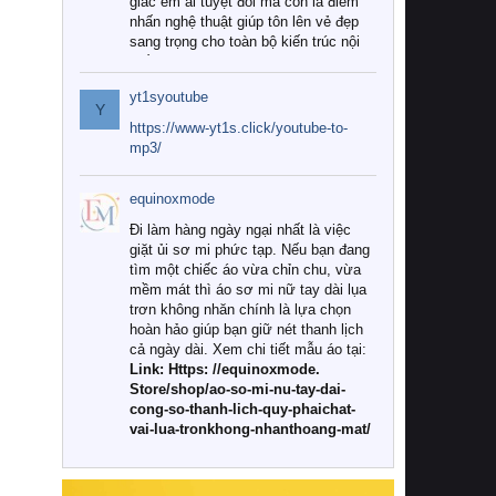
giác êm ái tuyệt đối mà còn là điểm
nhấn nghệ thuật giúp tôn lên vẻ đẹp
sang trọng cho toàn bộ kiến trúc nội
thất.
yt1syoutube
Tuy nhiên, giữa thị trường đa dạng
Y
với vô vàn thương hiệu và mẫu mã
https://www-yt1s.click/youtube-to-
như hiện nay, làm thế nào để chọn
mp3/
được những bộ chăn ga gối đệm cao
cấp thực sự chất lượng, phù hợp với
equinoxmode
khí hậu và nhu cầu sử dụng của gia
đình? Hãy cùng chúng tôi đi tìm lời
Đi làm hàng ngày ngại nhất là việc
giải đáp chi tiết qua bài viết dưới đây.
giặt ủi sơ mi phức tạp. Nếu bạn đang
tìm một chiếc áo vừa chỉn chu, vừa
1. Tại sao các gia đình hiện đại lại ưa
mềm mát thì áo sơ mi nữ tay dài lụa
chuộng chăn ga gối đệm cao cấp?
trơn không nhăn chính là lựa chọn
hoàn hảo giúp bạn giữ nét thanh lịch
Khác với các dòng sản phẩm thông
cả ngày dài. Xem chi tiết mẫu áo tại:
thường, những bộ chăn ga gối đệm
Link: Https: //equinoxmode.
cao cấp trải qua quy trình sản xuất
Store/shop/ao-so-mi-nu-tay-dai-
nghiêm ngặt từ khâu chọn lọc nguyên
cong-so-thanh-lich-quy-phaichat-
liệu tự nhiên đến công nghệ dệt
vai-lua-tronkhong-nhanthoang-mat/
nhuộm hiện đại không chứa hóa chất
độc hại. Khi sử dụng dòng sản phẩm
này, bạn sẽ cảm nhận rõ rệt sự khác