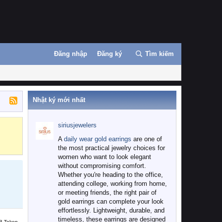
Đăng nhập
Đăng ký
Tìm kiếm
Nhật ký mới nhất
siriusjewelers
Binance
MEXC
A
daily wear gold earrings
are one of
the most practical jewelry choices for
women who want to look elegant
without compromising comfort.
Whether you're heading to the office,
attending college, working from home,
or meeting friends, the right pair of
gold earrings can complete your look
effortlessly. Lightweight, durable, and
timeless, these earrings are designed
B Token