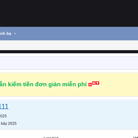
nh bạ
n kiếm tiền đơn giản miễn phí
111
2025
 bảy 2025
Lượt thích
VN