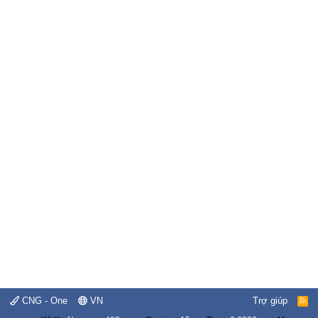
CNG - One
VN
Trợ giúp
R
S