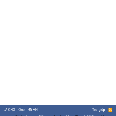
CNG - One
VN
Trợ giúp
R
S