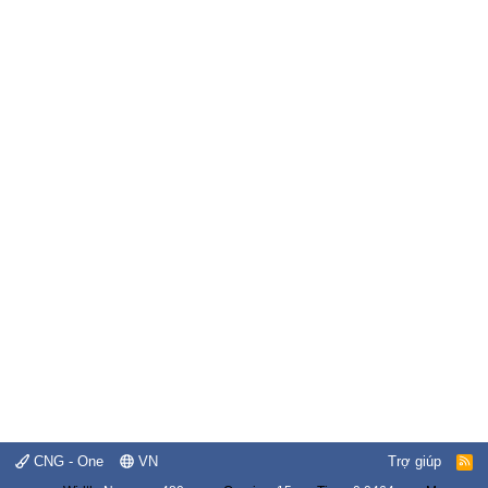
CNG - One
VN
Trợ giúp
R
S