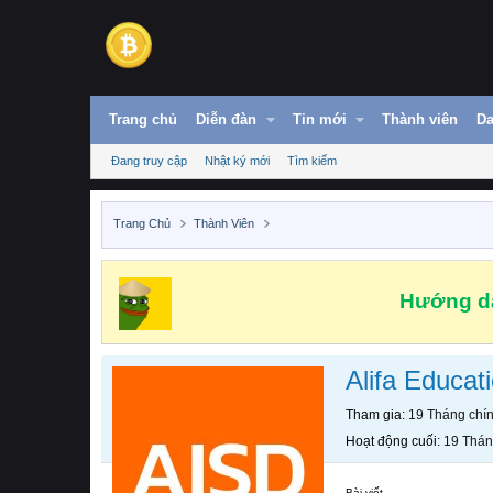
Trang chủ
Diễn đàn
Tin mới
Thành viên
Da
Đang truy cập
Nhật ký mới
Tìm kiếm
Trang Chủ
Thành Viên
Hướng dẫ
Alifa Educat
Tham gia
19 Tháng chí
Hoạt động cuối
19 Thán
Bài viết