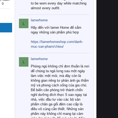
to be worn every day while matching
0
almost every outfit.
lamerhome
L
Hãy đến với lamer Home để sắm
ngay những sản phẩm phù hợp
https://lamerhomeshop.com/danh-
muc-san-pham/chieu/
lamerhome
L
Phòng ngủ không chỉ đơn thuần là nơi
để chúng ta ngả lưng sau một ngày
làm việc mệt mỏi, mà đây còn là
không gian riêng tư phản ánh gu thẩm
mỹ và phong cách sống của gia chủ.
Để biến căn phòng trở thành chốn
nghỉ dưỡng đích thực 5 sao ngay tại
nhà, việc đầu tư vào các bộ sản
phẩm chăn ga gối đệm cao cấp là
điều vô cùng cần thiết. Những sản
phẩm này không chỉ mang lại cảm