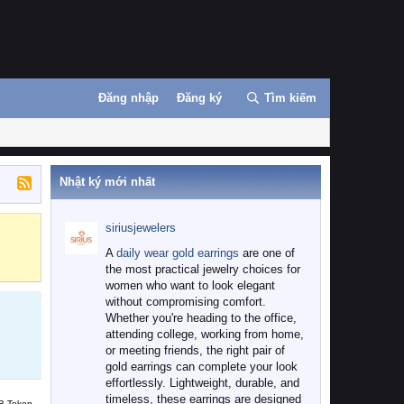
Đăng nhập
Đăng ký
Tìm kiếm
Nhật ký mới nhất
siriusjewelers
Binance
MEXC
A
daily wear gold earrings
are one of
the most practical jewelry choices for
women who want to look elegant
without compromising comfort.
Whether you're heading to the office,
attending college, working from home,
or meeting friends, the right pair of
gold earrings can complete your look
effortlessly. Lightweight, durable, and
timeless, these earrings are designed
B Token