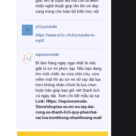
giác êm ái tuyệt đối mà còn là điểm
nhấn nghệ thuật giúp tôn lên vẻ đẹp
sang trọng cho toàn bộ kiến trúc nội
thất.
yt1syoutube
Tuy nhiên, giữa thị trường đa dạng
Y
với vô vàn thương hiệu và mẫu mã
https://www-yt1s.click/youtube-to-
như hiện nay, làm thế nào để chọn
mp3/
được những bộ chăn ga gối đệm cao
cấp thực sự chất lượng, phù hợp với
equinoxmode
khí hậu và nhu cầu sử dụng của gia
đình? Hãy cùng chúng tôi đi tìm lời
Đi làm hàng ngày ngại nhất là việc
giải đáp chi tiết qua bài viết dưới đây.
giặt ủi sơ mi phức tạp. Nếu bạn đang
tìm một chiếc áo vừa chỉn chu, vừa
1. Tại sao các gia đình hiện đại lại ưa
mềm mát thì áo sơ mi nữ tay dài lụa
chuộng chăn ga gối đệm cao cấp?
trơn không nhăn chính là lựa chọn
hoàn hảo giúp bạn giữ nét thanh lịch
Khác với các dòng sản phẩm thông
cả ngày dài. Xem chi tiết mẫu áo tại:
thường, những bộ chăn ga gối đệm
Link: Https: //equinoxmode.
cao cấp trải qua quy trình sản xuất
Store/shop/ao-so-mi-nu-tay-dai-
nghiêm ngặt từ khâu chọn lọc nguyên
cong-so-thanh-lich-quy-phaichat-
liệu tự nhiên đến công nghệ dệt
vai-lua-tronkhong-nhanthoang-mat/
nhuộm hiện đại không chứa hóa chất
độc hại. Khi sử dụng dòng sản phẩm
này, bạn sẽ cảm nhận rõ rệt sự khác