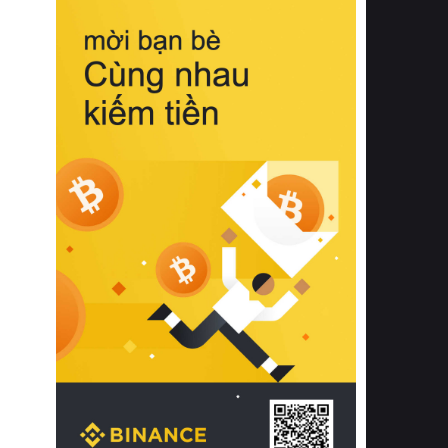
biệt từ bề mặt vải mềm mịn, khả năng
thoáng khí tuyệt vời cho đến độ đàn
hồi chuẩn xác của phần đệm nâng đỡ
cột sống.
Bên cạnh đó, việc lựa chọn các dòng
sản phẩm đạt chuẩn chất lượng quốc
tế còn giúp ngăn ngừa tình trạng kích
ứng da, hạn chế sự phát triển của vi
khuẩn và nấm mốc trong điều kiện
thời tiết nóng ẩm. Bạn có thể tìm hiểu
thêm các nghiên cứu khoa học về tác
động của giấc ngủ và môi trường
phòng ngủ đối với sức khỏe con
người tại Sleep Foundation (External
Link) để có cái nhìn toàn diện hơn.
2. Các tiêu chí vàng khi lựa chọn
chăn ga gối đệm cao cấp cho phòng
ngủ
Để sở hữu một bộ chăn ga gối đệm
cao cấp hoàn hảo cả về thẩm mỹ lẫn
công năng, người tiêu dùng cần cân
nhắc kỹ lưỡng các tiêu chí quan trọng