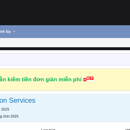
nh bạ
n kiếm tiền đơn giản miễn phí
ion Services
n 2025
g chín 2025
Lượt thích
VN