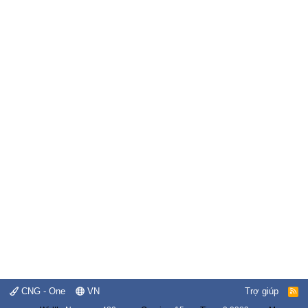
CNG - One
VN
Trợ giúp
R
S