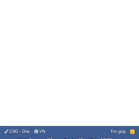
CNG - One
VN
Trợ giúp
R
S