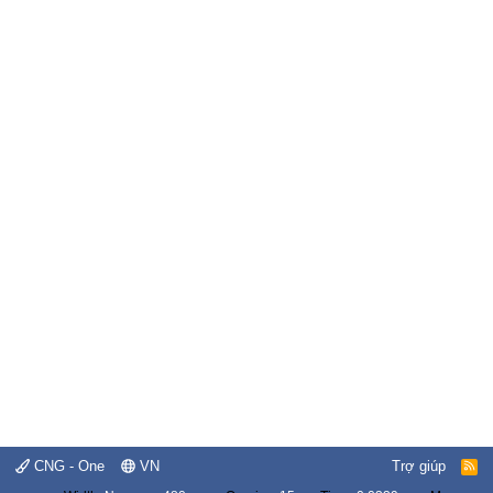
CNG - One
VN
Trợ giúp
R
S