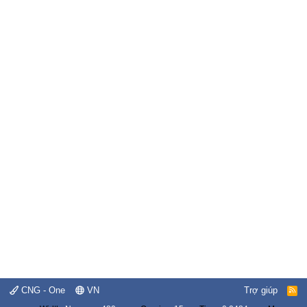
CNG - One
VN
Trợ giúp
R
S