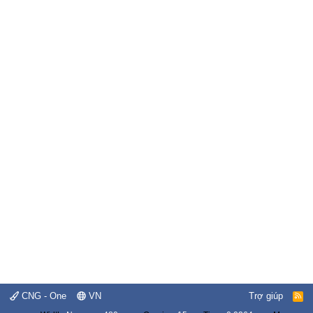
CNG - One
VN
Trợ giúp
R
S