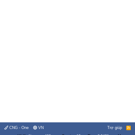
CNG - One
VN
Trợ giúp
R
S