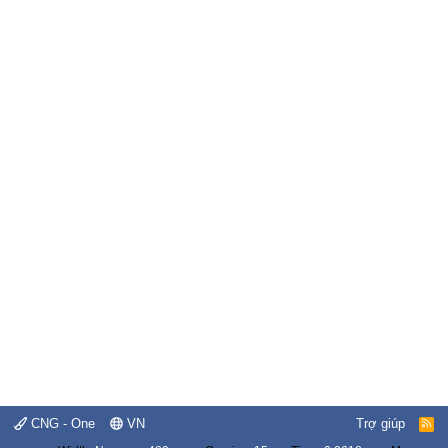
CNG - One
VN
Trợ giúp
R
S