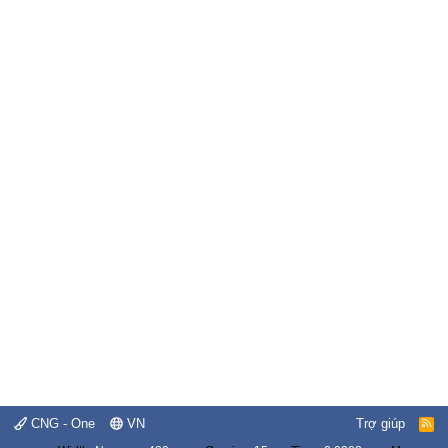
CNG - One
VN
Trợ giúp
R
S