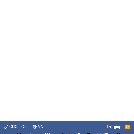
CNG - One
VN
Trợ giúp
R
S