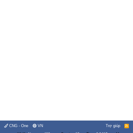
CNG - One
VN
Trợ giúp
R
S