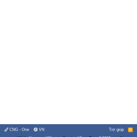
CNG - One
VN
Trợ giúp
R
S