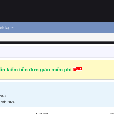
nh bạ
n kiếm tiền đơn giản miễn phí
 2024
 chín 2024
Lượt thích
VN