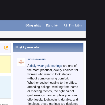
Đăng nhập
Đăng ký
Tìm kiếm
Nhật ký mới nhất
siriusjewelers
Binance
MEXC
A
daily wear gold earrings
are one of
the most practical jewelry choices for
women who want to look elegant
without compromising comfort.
Whether you're heading to the office,
attending college, working from home,
or meeting friends, the right pair of
gold earrings can complete your look
effortlessly. Lightweight, durable, and
timeless, these earrings are designed
B Token