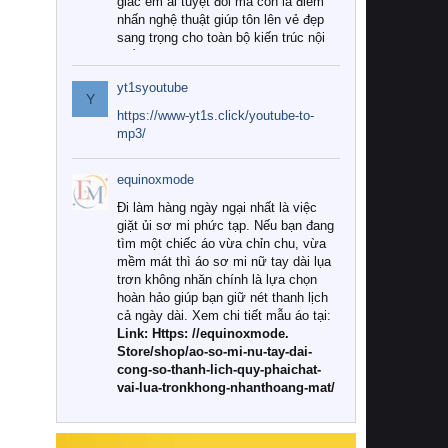
giác êm ái tuyệt đối mà còn là điểm
nhấn nghệ thuật giúp tôn lên vẻ đẹp
sang trọng cho toàn bộ kiến trúc nội
thất.
yt1syoutube
Tuy nhiên, giữa thị trường đa dạng
Y
với vô vàn thương hiệu và mẫu mã
https://www-yt1s.click/youtube-to-
như hiện nay, làm thế nào để chọn
mp3/
được những bộ chăn ga gối đệm cao
cấp thực sự chất lượng, phù hợp với
equinoxmode
khí hậu và nhu cầu sử dụng của gia
đình? Hãy cùng chúng tôi đi tìm lời
Đi làm hàng ngày ngại nhất là việc
giải đáp chi tiết qua bài viết dưới đây.
giặt ủi sơ mi phức tạp. Nếu bạn đang
tìm một chiếc áo vừa chỉn chu, vừa
1. Tại sao các gia đình hiện đại lại ưa
mềm mát thì áo sơ mi nữ tay dài lụa
chuộng chăn ga gối đệm cao cấp?
trơn không nhăn chính là lựa chọn
hoàn hảo giúp bạn giữ nét thanh lịch
Khác với các dòng sản phẩm thông
cả ngày dài. Xem chi tiết mẫu áo tại:
thường, những bộ chăn ga gối đệm
Link: Https: //equinoxmode.
cao cấp trải qua quy trình sản xuất
Store/shop/ao-so-mi-nu-tay-dai-
nghiêm ngặt từ khâu chọn lọc nguyên
cong-so-thanh-lich-quy-phaichat-
liệu tự nhiên đến công nghệ dệt
vai-lua-tronkhong-nhanthoang-mat/
nhuộm hiện đại không chứa hóa chất
độc hại. Khi sử dụng dòng sản phẩm
này, bạn sẽ cảm nhận rõ rệt sự khác