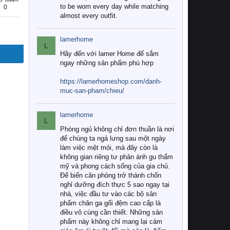
to be worn every day while matching
0
almost every outfit.
lamerhome
L
Hãy đến với lamer Home để sắm
ngay những sản phẩm phù hợp
https://lamerhomeshop.com/danh-
muc-san-pham/chieu/
lamerhome
L
Phòng ngủ không chỉ đơn thuần là nơi
để chúng ta ngả lưng sau một ngày
làm việc mệt mỏi, mà đây còn là
không gian riêng tư phản ánh gu thẩm
mỹ và phong cách sống của gia chủ.
Để biến căn phòng trở thành chốn
nghỉ dưỡng đích thực 5 sao ngay tại
nhà, việc đầu tư vào các bộ sản
phẩm chăn ga gối đệm cao cấp là
điều vô cùng cần thiết. Những sản
phẩm này không chỉ mang lại cảm