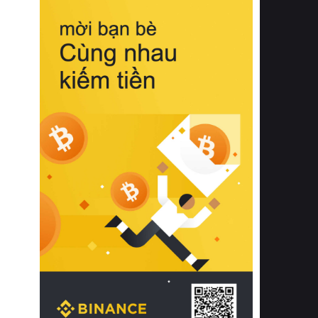
biệt từ bề mặt vải mềm mịn, khả năng
thoáng khí tuyệt vời cho đến độ đàn
hồi chuẩn xác của phần đệm nâng đỡ
cột sống.
Bên cạnh đó, việc lựa chọn các dòng
sản phẩm đạt chuẩn chất lượng quốc
tế còn giúp ngăn ngừa tình trạng kích
ứng da, hạn chế sự phát triển của vi
khuẩn và nấm mốc trong điều kiện
thời tiết nóng ẩm. Bạn có thể tìm hiểu
thêm các nghiên cứu khoa học về tác
động của giấc ngủ và môi trường
phòng ngủ đối với sức khỏe con
người tại Sleep Foundation (External
Link) để có cái nhìn toàn diện hơn.
2. Các tiêu chí vàng khi lựa chọn
chăn ga gối đệm cao cấp cho phòng
ngủ
Để sở hữu một bộ chăn ga gối đệm
cao cấp hoàn hảo cả về thẩm mỹ lẫn
công năng, người tiêu dùng cần cân
nhắc kỹ lưỡng các tiêu chí quan trọng