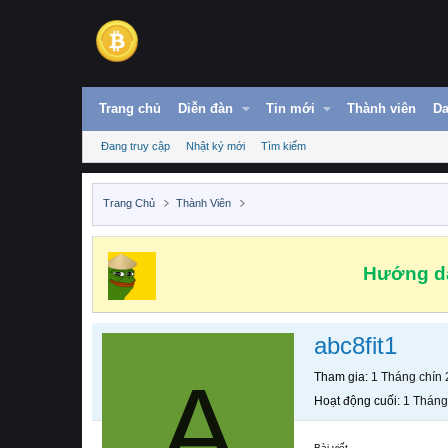
Trang chủ
Diễn đàn
Tin mới
Thành viên
Da
Đang truy cập
Nhật ký mới
Tìm kiếm
Trang Chủ
Thành Viên
Hướng dẫ
abc8fit1
A
Tham gia
1 Tháng chín
Hoạt động cuối
1 Tháng
Bài viết