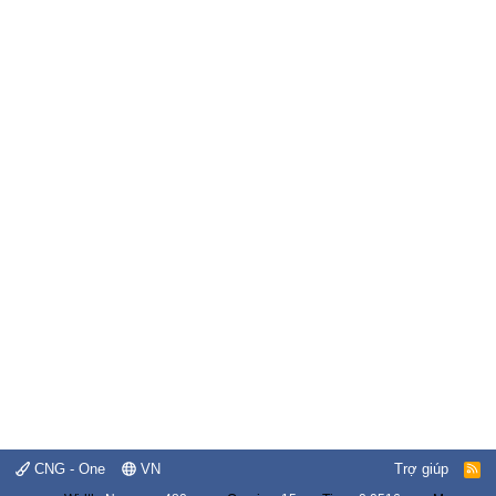
CNG - One
VN
Trợ giúp
R
S