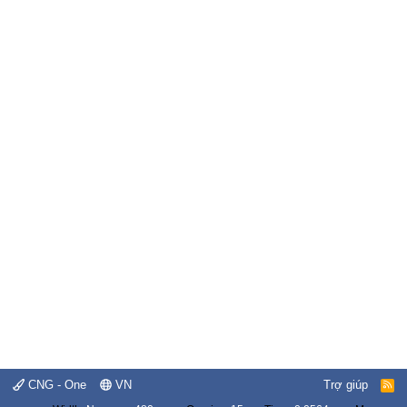
CNG - One
VN
Trợ giúp
R
S