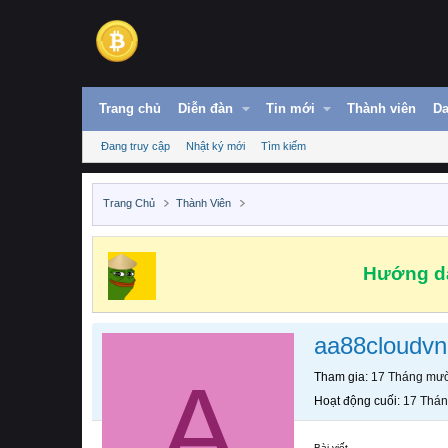
Trang chủ
Diễn đàn
Tin mới
Thành viên
Da
Đang truy cập
Nhật ký mới
Tìm kiếm
Trang Chủ
Thành Viên
Hướng dẫ
aa88cloudv
A
Tham gia
17 Tháng mườ
Hoạt động cuối
17 Thán
Bài viết