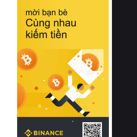
biệt từ bề mặt vải mềm mịn, khả năng
thoáng khí tuyệt vời cho đến độ đàn
hồi chuẩn xác của phần đệm nâng đỡ
cột sống.
Bên cạnh đó, việc lựa chọn các dòng
sản phẩm đạt chuẩn chất lượng quốc
tế còn giúp ngăn ngừa tình trạng kích
ứng da, hạn chế sự phát triển của vi
khuẩn và nấm mốc trong điều kiện
thời tiết nóng ẩm. Bạn có thể tìm hiểu
thêm các nghiên cứu khoa học về tác
động của giấc ngủ và môi trường
phòng ngủ đối với sức khỏe con
người tại Sleep Foundation (External
Link) để có cái nhìn toàn diện hơn.
2. Các tiêu chí vàng khi lựa chọn
chăn ga gối đệm cao cấp cho phòng
ngủ
Để sở hữu một bộ chăn ga gối đệm
cao cấp hoàn hảo cả về thẩm mỹ lẫn
công năng, người tiêu dùng cần cân
nhắc kỹ lưỡng các tiêu chí quan trọng