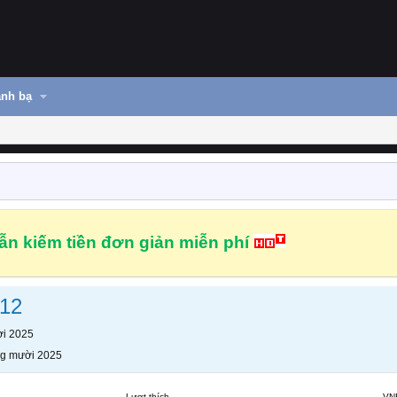
nh bạ
n kiếm tiền đơn giản miễn phí
n12
i 2025
g mười 2025
Lượt thích
VN