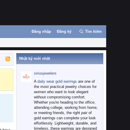
Đăng nhập
Đăng ký
Tìm kiếm
Nhật ký mới nhất
siriusjewelers
Binance
MEXC
A
daily wear gold earrings
are one of
the most practical jewelry choices for
women who want to look elegant
without compromising comfort.
Whether you're heading to the office,
attending college, working from home,
or meeting friends, the right pair of
gold earrings can complete your look
effortlessly. Lightweight, durable, and
timeless, these earrings are designed
B Token