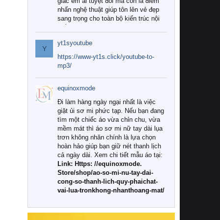
giác êm ái tuyệt đối mà còn là điểm
nhấn nghệ thuật giúp tôn lên vẻ đẹp
sang trọng cho toàn bộ kiến trúc nội
thất.
yt1syoutube
Tuy nhiên, giữa thị trường đa dạng
Y
với vô vàn thương hiệu và mẫu mã
https://www-yt1s.click/youtube-to-
như hiện nay, làm thế nào để chọn
mp3/
được những bộ chăn ga gối đệm cao
cấp thực sự chất lượng, phù hợp với
equinoxmode
khí hậu và nhu cầu sử dụng của gia
đình? Hãy cùng chúng tôi đi tìm lời
Đi làm hàng ngày ngại nhất là việc
giải đáp chi tiết qua bài viết dưới đây.
giặt ủi sơ mi phức tạp. Nếu bạn đang
tìm một chiếc áo vừa chỉn chu, vừa
1. Tại sao các gia đình hiện đại lại ưa
mềm mát thì áo sơ mi nữ tay dài lụa
chuộng chăn ga gối đệm cao cấp?
trơn không nhăn chính là lựa chọn
hoàn hảo giúp bạn giữ nét thanh lịch
Khác với các dòng sản phẩm thông
cả ngày dài. Xem chi tiết mẫu áo tại:
thường, những bộ chăn ga gối đệm
Link: Https: //equinoxmode.
cao cấp trải qua quy trình sản xuất
Store/shop/ao-so-mi-nu-tay-dai-
nghiêm ngặt từ khâu chọn lọc nguyên
cong-so-thanh-lich-quy-phaichat-
liệu tự nhiên đến công nghệ dệt
vai-lua-tronkhong-nhanthoang-mat/
nhuộm hiện đại không chứa hóa chất
độc hại. Khi sử dụng dòng sản phẩm
này, bạn sẽ cảm nhận rõ rệt sự khác