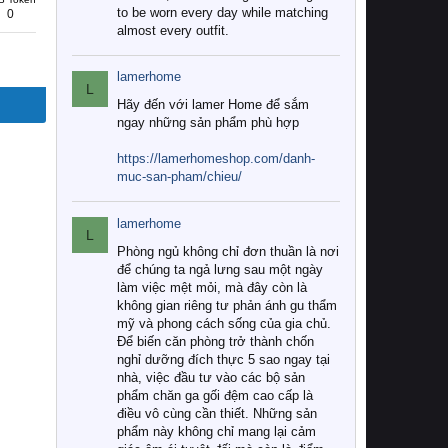
to be worn every day while matching
0
almost every outfit.
lamerhome
L
Hãy đến với lamer Home để sắm
ngay những sản phẩm phù hợp
https://lamerhomeshop.com/danh-
muc-san-pham/chieu/
lamerhome
L
Phòng ngủ không chỉ đơn thuần là nơi
để chúng ta ngả lưng sau một ngày
làm việc mệt mỏi, mà đây còn là
không gian riêng tư phản ánh gu thẩm
mỹ và phong cách sống của gia chủ.
Để biến căn phòng trở thành chốn
nghỉ dưỡng đích thực 5 sao ngay tại
nhà, việc đầu tư vào các bộ sản
phẩm chăn ga gối đệm cao cấp là
điều vô cùng cần thiết. Những sản
phẩm này không chỉ mang lại cảm