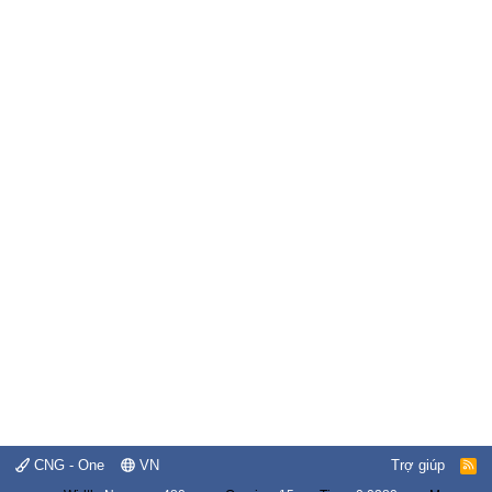
CNG - One
VN
Trợ giúp
R
S