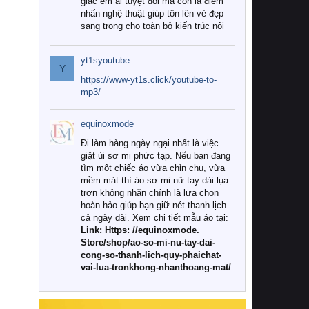
giác êm ái tuyệt đối mà còn là điểm
nhấn nghệ thuật giúp tôn lên vẻ đẹp
sang trọng cho toàn bộ kiến trúc nội
thất.
yt1syoutube
Tuy nhiên, giữa thị trường đa dạng
Y
với vô vàn thương hiệu và mẫu mã
https://www-yt1s.click/youtube-to-
như hiện nay, làm thế nào để chọn
mp3/
được những bộ chăn ga gối đệm cao
cấp thực sự chất lượng, phù hợp với
equinoxmode
khí hậu và nhu cầu sử dụng của gia
đình? Hãy cùng chúng tôi đi tìm lời
Đi làm hàng ngày ngại nhất là việc
giải đáp chi tiết qua bài viết dưới đây.
giặt ủi sơ mi phức tạp. Nếu bạn đang
tìm một chiếc áo vừa chỉn chu, vừa
1. Tại sao các gia đình hiện đại lại ưa
mềm mát thì áo sơ mi nữ tay dài lụa
chuộng chăn ga gối đệm cao cấp?
trơn không nhăn chính là lựa chọn
hoàn hảo giúp bạn giữ nét thanh lịch
Khác với các dòng sản phẩm thông
cả ngày dài. Xem chi tiết mẫu áo tại:
thường, những bộ chăn ga gối đệm
Link: Https: //equinoxmode.
cao cấp trải qua quy trình sản xuất
Store/shop/ao-so-mi-nu-tay-dai-
nghiêm ngặt từ khâu chọn lọc nguyên
cong-so-thanh-lich-quy-phaichat-
liệu tự nhiên đến công nghệ dệt
vai-lua-tronkhong-nhanthoang-mat/
nhuộm hiện đại không chứa hóa chất
độc hại. Khi sử dụng dòng sản phẩm
này, bạn sẽ cảm nhận rõ rệt sự khác