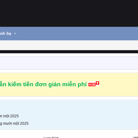
nh bạ
n kiếm tiền đơn giản miễn phí
i một 2025
g mười một 2025
Lượt thích
VN