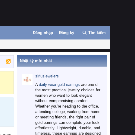
Đăng nhập
Đăng ký
Tìm kiếm
Nhật ký mới nhất
siriusjewelers
Binance
MEXC
A
daily wear gold earrings
are one of
the most practical jewelry choices for
women who want to look elegant
without compromising comfort.
Whether you're heading to the office,
attending college, working from home,
or meeting friends, the right pair of
gold earrings can complete your look
effortlessly. Lightweight, durable, and
timeless, these earrings are designed
B Token