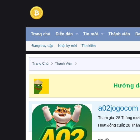
Trang chủ
Diễn đàn
Tin mới
Thành viên
Da
Đang truy cập
Nhật ký mới
Tìm kiếm
Trang Chủ
Thành Viên
Hướng dẫ
a02jogocom
Tham gia
28 Tháng mườ
Hoạt động cuối
28 Thán
Bài viết