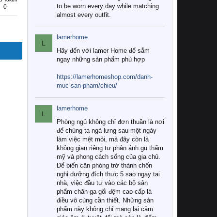
to be worn every day while matching
0
almost every outfit.
lamerhome
L
Hãy đến với lamer Home để sắm
ngay những sản phẩm phù hợp
https://lamerhomeshop.com/danh-
muc-san-pham/chieu/
lamerhome
L
Phòng ngủ không chỉ đơn thuần là nơi
để chúng ta ngả lưng sau một ngày
làm việc mệt mỏi, mà đây còn là
không gian riêng tư phản ánh gu thẩm
mỹ và phong cách sống của gia chủ.
Để biến căn phòng trở thành chốn
nghỉ dưỡng đích thực 5 sao ngay tại
nhà, việc đầu tư vào các bộ sản
phẩm chăn ga gối đệm cao cấp là
điều vô cùng cần thiết. Những sản
phẩm này không chỉ mang lại cảm