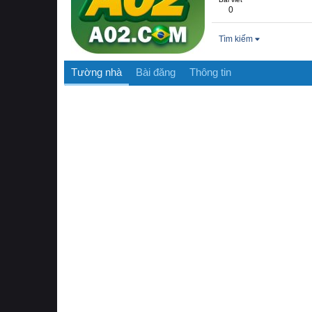
0
Tìm kiếm
Tường nhà
Bài đăng
Thông tin