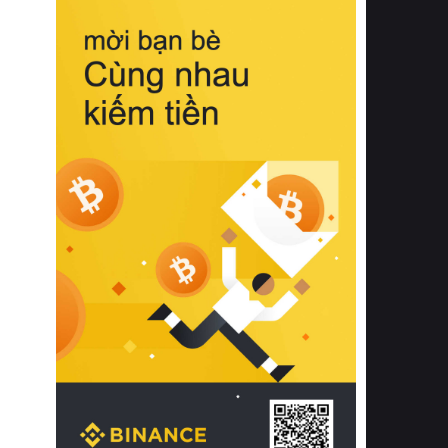
biệt từ bề mặt vải mềm mịn, khả năng
thoáng khí tuyệt vời cho đến độ đàn
hồi chuẩn xác của phần đệm nâng đỡ
cột sống.
Bên cạnh đó, việc lựa chọn các dòng
sản phẩm đạt chuẩn chất lượng quốc
tế còn giúp ngăn ngừa tình trạng kích
ứng da, hạn chế sự phát triển của vi
khuẩn và nấm mốc trong điều kiện
thời tiết nóng ẩm. Bạn có thể tìm hiểu
thêm các nghiên cứu khoa học về tác
động của giấc ngủ và môi trường
phòng ngủ đối với sức khỏe con
người tại Sleep Foundation (External
Link) để có cái nhìn toàn diện hơn.
2. Các tiêu chí vàng khi lựa chọn
chăn ga gối đệm cao cấp cho phòng
ngủ
Để sở hữu một bộ chăn ga gối đệm
cao cấp hoàn hảo cả về thẩm mỹ lẫn
công năng, người tiêu dùng cần cân
nhắc kỹ lưỡng các tiêu chí quan trọng