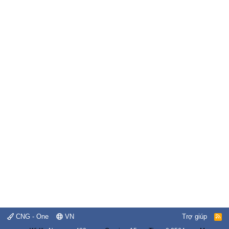
CNG - One
VN
Trợ giúp
R
S