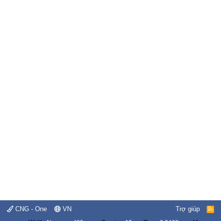
CNG - One
VN
Trợ giúp
R
S