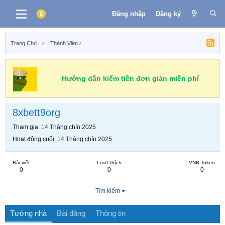
Đăng nhập
Đăng ký
Trang Chủ
Thành Viên
Hướng dẫn kiếm tiền đơn giản miễn phí
8xbett9org
Tham gia
14 Tháng chín 2025
Hoạt động cuối
14 Tháng chín 2025
Bài viết
Lượt thích
VNB Token
0
0
0
Tìm kiếm
Tường nhà
Bài đăng
Thông tin