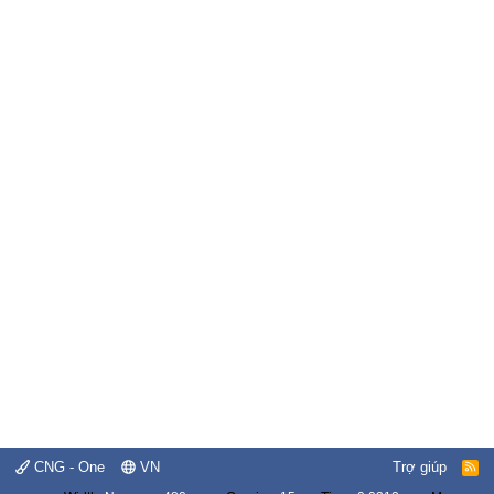
CNG - One
VN
Trợ giúp
R
S