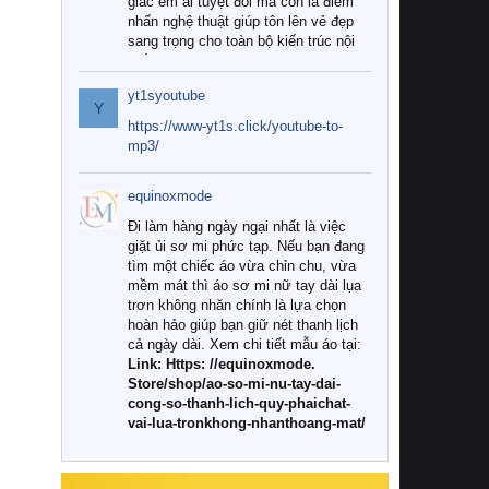
giác êm ái tuyệt đối mà còn là điểm
nhấn nghệ thuật giúp tôn lên vẻ đẹp
sang trọng cho toàn bộ kiến trúc nội
thất.
yt1syoutube
Tuy nhiên, giữa thị trường đa dạng
Y
với vô vàn thương hiệu và mẫu mã
https://www-yt1s.click/youtube-to-
như hiện nay, làm thế nào để chọn
mp3/
được những bộ chăn ga gối đệm cao
cấp thực sự chất lượng, phù hợp với
equinoxmode
khí hậu và nhu cầu sử dụng của gia
đình? Hãy cùng chúng tôi đi tìm lời
Đi làm hàng ngày ngại nhất là việc
giải đáp chi tiết qua bài viết dưới đây.
giặt ủi sơ mi phức tạp. Nếu bạn đang
tìm một chiếc áo vừa chỉn chu, vừa
1. Tại sao các gia đình hiện đại lại ưa
mềm mát thì áo sơ mi nữ tay dài lụa
chuộng chăn ga gối đệm cao cấp?
trơn không nhăn chính là lựa chọn
hoàn hảo giúp bạn giữ nét thanh lịch
Khác với các dòng sản phẩm thông
cả ngày dài. Xem chi tiết mẫu áo tại:
thường, những bộ chăn ga gối đệm
Link: Https: //equinoxmode.
cao cấp trải qua quy trình sản xuất
Store/shop/ao-so-mi-nu-tay-dai-
nghiêm ngặt từ khâu chọn lọc nguyên
cong-so-thanh-lich-quy-phaichat-
liệu tự nhiên đến công nghệ dệt
vai-lua-tronkhong-nhanthoang-mat/
nhuộm hiện đại không chứa hóa chất
độc hại. Khi sử dụng dòng sản phẩm
này, bạn sẽ cảm nhận rõ rệt sự khác