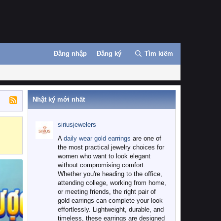
Đăng nhập
Đăng ký
Tìm kiếm
Nhật ký mới nhất
siriusjewelers
Binance
MEXC
A
daily wear gold earrings
are one of
the most practical jewelry choices for
women who want to look elegant
without compromising comfort.
Whether you're heading to the office,
attending college, working from home,
or meeting friends, the right pair of
gold earrings can complete your look
effortlessly. Lightweight, durable, and
timeless, these earrings are designed