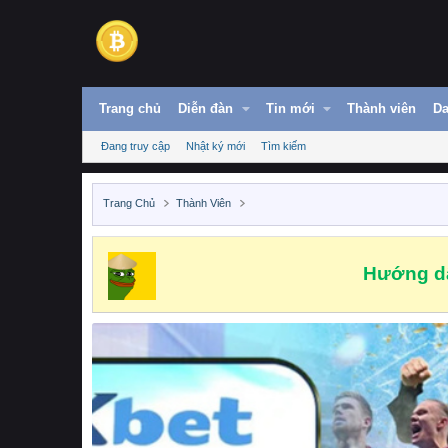
Trang chủ
Diễn đàn
Tin mới
Thành viên
Da
Đang truy cập
Nhật ký mới
Tìm kiếm
Trang Chủ
Thành Viên
Hướng dẫ