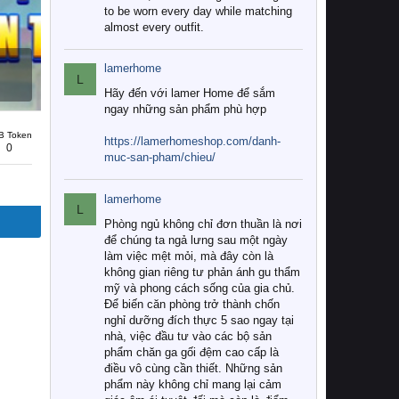
to be worn every day while matching
almost every outfit.
lamerhome
L
Hãy đến với lamer Home để sắm
ngay những sản phẩm phù hợp
B Token
https://lamerhomeshop.com/danh-
0
muc-san-pham/chieu/
lamerhome
L
Phòng ngủ không chỉ đơn thuần là nơi
để chúng ta ngả lưng sau một ngày
làm việc mệt mỏi, mà đây còn là
không gian riêng tư phản ánh gu thẩm
mỹ và phong cách sống của gia chủ.
Để biến căn phòng trở thành chốn
nghỉ dưỡng đích thực 5 sao ngay tại
nhà, việc đầu tư vào các bộ sản
phẩm chăn ga gối đệm cao cấp là
điều vô cùng cần thiết. Những sản
phẩm này không chỉ mang lại cảm