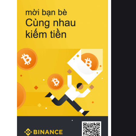
biệt từ bề mặt vải mềm mịn, khả năng
thoáng khí tuyệt vời cho đến độ đàn
hồi chuẩn xác của phần đệm nâng đỡ
cột sống.
Bên cạnh đó, việc lựa chọn các dòng
sản phẩm đạt chuẩn chất lượng quốc
tế còn giúp ngăn ngừa tình trạng kích
ứng da, hạn chế sự phát triển của vi
khuẩn và nấm mốc trong điều kiện
thời tiết nóng ẩm. Bạn có thể tìm hiểu
thêm các nghiên cứu khoa học về tác
động của giấc ngủ và môi trường
phòng ngủ đối với sức khỏe con
người tại Sleep Foundation (External
Link) để có cái nhìn toàn diện hơn.
2. Các tiêu chí vàng khi lựa chọn
chăn ga gối đệm cao cấp cho phòng
ngủ
Để sở hữu một bộ chăn ga gối đệm
cao cấp hoàn hảo cả về thẩm mỹ lẫn
công năng, người tiêu dùng cần cân
nhắc kỹ lưỡng các tiêu chí quan trọng