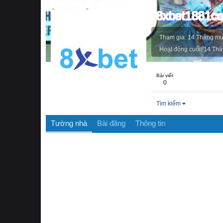
8xbet1881c
Tham gia
14 Tháng mư
Hoạt động cuối
14 Thá
Bài viết
0
Tìm kiếm
Tường nhà
Bài đăng
Thông tin