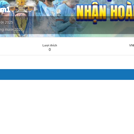
om1
ời 2025
ng mười 2025
Lượt thích
VN
0