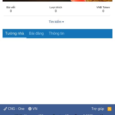
Bài viết
Lượt thích
VNB Token
0
0
0
Tìm kiếm
Tường nhà
Bài đăng
Thông tin
CNG - One
VN
Trợ giúp
R
S