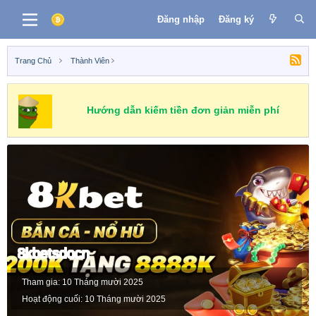
Đăng nhập
Đăng ký
Trang Chủ
Thành Viên
Hướng dẫn kiếm tiền đơn giản miễn phí
8kbetsdocn
Tham gia
10 Tháng mười 2025
Hoạt động cuối
10 Tháng mười 2025