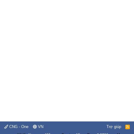
CNG - One
VN
Trợ giúp
R
S