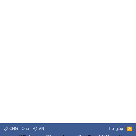
CNG - One
VN
Trợ giúp
R
S