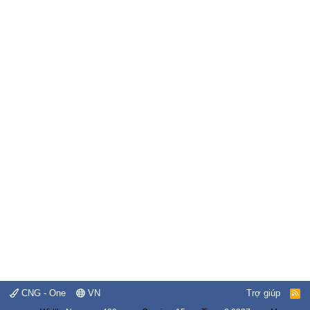
CNG - One
VN
Trợ giúp
R
S