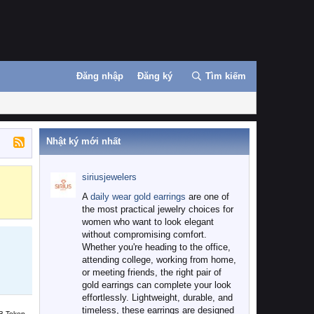
Đăng nhập
Đăng ký
Tìm kiếm
Nhật ký mới nhất
siriusjewelers
Binance
MEXC
A
daily wear gold earrings
are one of
the most practical jewelry choices for
women who want to look elegant
without compromising comfort.
Whether you're heading to the office,
attending college, working from home,
or meeting friends, the right pair of
gold earrings can complete your look
effortlessly. Lightweight, durable, and
timeless, these earrings are designed
B Token