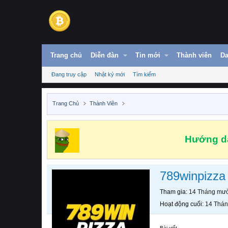
Trang chủ
Diễn đàn
Tin mới
Thành viên
Da
Đang truy cập
Nhật ký mới
Tìm kiếm
Trang Chủ
Thành Viên
Hướng dẫ
789winpizza
Tham gia
14 Tháng mườ
Hoạt động cuối
14 Thán
Bài viết