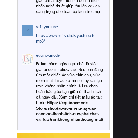
giác êm ái tuyệt đối mà còn là điểm
nhấn nghệ thuật giúp tôn lên vẻ đẹp
sang trọng cho toàn bộ kiến trúc nội
thất.
yt1syoutube
Tuy nhiên, giữa thị trường đa dạng
Y
với vô vàn thương hiệu và mẫu mã
https://www-yt1s.click/youtube-to-
như hiện nay, làm thế nào để chọn
mp3/
được những bộ chăn ga gối đệm cao
cấp thực sự chất lượng, phù hợp với
equinoxmode
khí hậu và nhu cầu sử dụng của gia
đình? Hãy cùng chúng tôi đi tìm lời
Đi làm hàng ngày ngại nhất là việc
giải đáp chi tiết qua bài viết dưới đây.
giặt ủi sơ mi phức tạp. Nếu bạn đang
tìm một chiếc áo vừa chỉn chu, vừa
1. Tại sao các gia đình hiện đại lại ưa
mềm mát thì áo sơ mi nữ tay dài lụa
chuộng chăn ga gối đệm cao cấp?
trơn không nhăn chính là lựa chọn
hoàn hảo giúp bạn giữ nét thanh lịch
Khác với các dòng sản phẩm thông
cả ngày dài. Xem chi tiết mẫu áo tại:
thường, những bộ chăn ga gối đệm
Link: Https: //equinoxmode.
cao cấp trải qua quy trình sản xuất
Store/shop/ao-so-mi-nu-tay-dai-
nghiêm ngặt từ khâu chọn lọc nguyên
cong-so-thanh-lich-quy-phaichat-
liệu tự nhiên đến công nghệ dệt
vai-lua-tronkhong-nhanthoang-mat/
nhuộm hiện đại không chứa hóa chất
độc hại. Khi sử dụng dòng sản phẩm
này, bạn sẽ cảm nhận rõ rệt sự khác