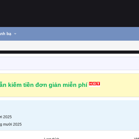
nh bạ
n kiếm tiền đơn giản miễn phí
i 2025
g mười 2025
Lượt thích
VN