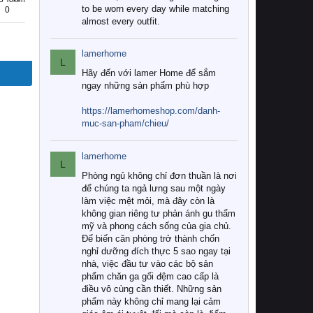
to be worn every day while matching
0
almost every outfit.
lamerhome
L
Hãy đến với lamer Home để sắm
ngay những sản phẩm phù hợp
https://lamerhomeshop.com/danh-
muc-san-pham/chieu/
lamerhome
L
Phòng ngủ không chỉ đơn thuần là nơi
để chúng ta ngả lưng sau một ngày
làm việc mệt mỏi, mà đây còn là
không gian riêng tư phản ánh gu thẩm
mỹ và phong cách sống của gia chủ.
Để biến căn phòng trở thành chốn
nghỉ dưỡng đích thực 5 sao ngay tại
nhà, việc đầu tư vào các bộ sản
phẩm chăn ga gối đệm cao cấp là
điều vô cùng cần thiết. Những sản
phẩm này không chỉ mang lại cảm