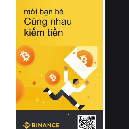
biệt từ bề mặt vải mềm mịn, khả năng
thoáng khí tuyệt vời cho đến độ đàn
hồi chuẩn xác của phần đệm nâng đỡ
cột sống.
Bên cạnh đó, việc lựa chọn các dòng
sản phẩm đạt chuẩn chất lượng quốc
tế còn giúp ngăn ngừa tình trạng kích
ứng da, hạn chế sự phát triển của vi
khuẩn và nấm mốc trong điều kiện
thời tiết nóng ẩm. Bạn có thể tìm hiểu
thêm các nghiên cứu khoa học về tác
động của giấc ngủ và môi trường
phòng ngủ đối với sức khỏe con
người tại Sleep Foundation (External
Link) để có cái nhìn toàn diện hơn.
2. Các tiêu chí vàng khi lựa chọn
chăn ga gối đệm cao cấp cho phòng
ngủ
Để sở hữu một bộ chăn ga gối đệm
cao cấp hoàn hảo cả về thẩm mỹ lẫn
công năng, người tiêu dùng cần cân
nhắc kỹ lưỡng các tiêu chí quan trọng