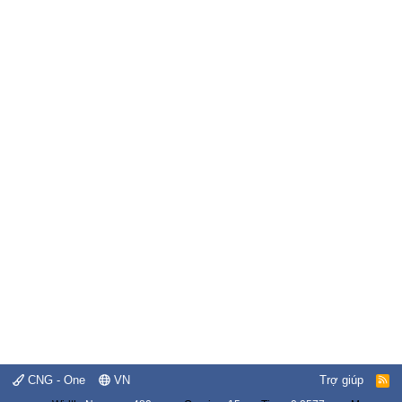
CNG - One
VN
Trợ giúp
R
S