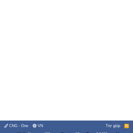
CNG - One
VN
Trợ giúp
R
S