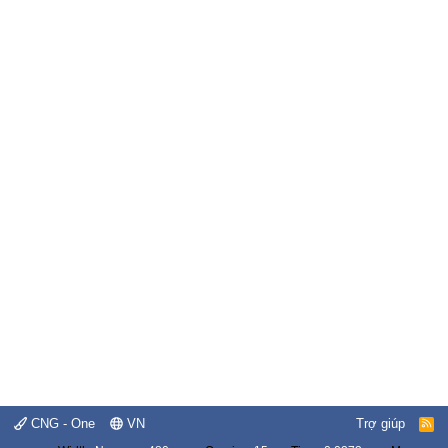
CNG - One
VN
Trợ giúp
R
S