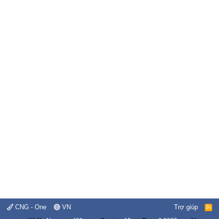
CNG - One
VN
Trợ giúp
R
S