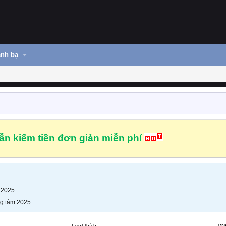
nh bạ
n kiếm tiền đơn giản miễn phí
 2025
g tám 2025
Lượt thích
VN