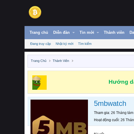
Trang chủ
Diễn đàn
Tin mới
Thành viên
Da
Đang truy cập
Nhật ký mới
Tìm kiếm
Trang Chủ
Thành Viên
Hướng dẫ
5mbwatch
Tham gia
26 Tháng tám
Hoạt động cuối
26 Thán
Bài viết