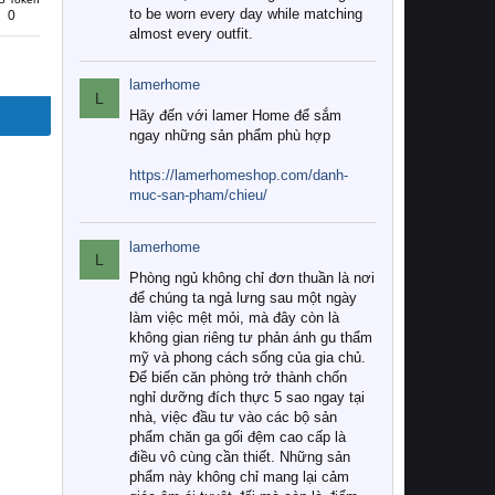
to be worn every day while matching
0
almost every outfit.
lamerhome
L
Hãy đến với lamer Home để sắm
ngay những sản phẩm phù hợp
https://lamerhomeshop.com/danh-
muc-san-pham/chieu/
lamerhome
L
Phòng ngủ không chỉ đơn thuần là nơi
để chúng ta ngả lưng sau một ngày
làm việc mệt mỏi, mà đây còn là
không gian riêng tư phản ánh gu thẩm
mỹ và phong cách sống của gia chủ.
Để biến căn phòng trở thành chốn
nghỉ dưỡng đích thực 5 sao ngay tại
nhà, việc đầu tư vào các bộ sản
phẩm chăn ga gối đệm cao cấp là
điều vô cùng cần thiết. Những sản
phẩm này không chỉ mang lại cảm