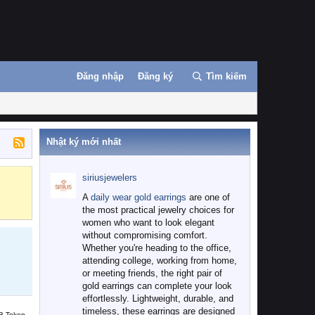
Đăng nhập
Đăng ký
Tìm kiếm
Nhật ký mới nhất
siriusjewelers
Binance
MEXC
A
daily wear gold earrings
are one of
the most practical jewelry choices for
women who want to look elegant
without compromising comfort.
Whether you're heading to the office,
attending college, working from home,
or meeting friends, the right pair of
gold earrings can complete your look
effortlessly. Lightweight, durable, and
timeless, these earrings are designed
B Token