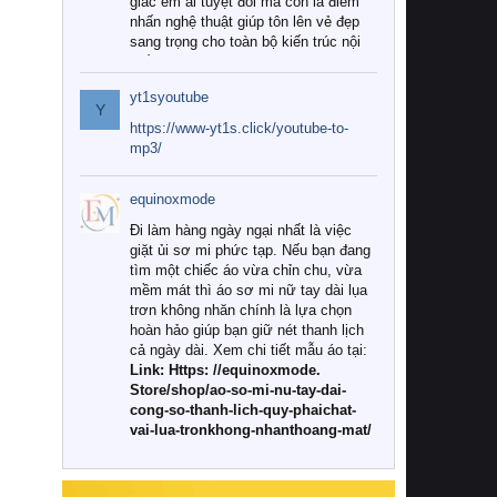
giác êm ái tuyệt đối mà còn là điểm
nhấn nghệ thuật giúp tôn lên vẻ đẹp
sang trọng cho toàn bộ kiến trúc nội
thất.
yt1syoutube
Tuy nhiên, giữa thị trường đa dạng
Y
với vô vàn thương hiệu và mẫu mã
https://www-yt1s.click/youtube-to-
như hiện nay, làm thế nào để chọn
mp3/
được những bộ chăn ga gối đệm cao
cấp thực sự chất lượng, phù hợp với
equinoxmode
khí hậu và nhu cầu sử dụng của gia
đình? Hãy cùng chúng tôi đi tìm lời
Đi làm hàng ngày ngại nhất là việc
giải đáp chi tiết qua bài viết dưới đây.
giặt ủi sơ mi phức tạp. Nếu bạn đang
tìm một chiếc áo vừa chỉn chu, vừa
1. Tại sao các gia đình hiện đại lại ưa
mềm mát thì áo sơ mi nữ tay dài lụa
chuộng chăn ga gối đệm cao cấp?
trơn không nhăn chính là lựa chọn
hoàn hảo giúp bạn giữ nét thanh lịch
Khác với các dòng sản phẩm thông
cả ngày dài. Xem chi tiết mẫu áo tại:
thường, những bộ chăn ga gối đệm
Link: Https: //equinoxmode.
cao cấp trải qua quy trình sản xuất
Store/shop/ao-so-mi-nu-tay-dai-
nghiêm ngặt từ khâu chọn lọc nguyên
cong-so-thanh-lich-quy-phaichat-
liệu tự nhiên đến công nghệ dệt
vai-lua-tronkhong-nhanthoang-mat/
nhuộm hiện đại không chứa hóa chất
độc hại. Khi sử dụng dòng sản phẩm
này, bạn sẽ cảm nhận rõ rệt sự khác