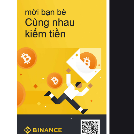
biệt từ bề mặt vải mềm mịn, khả năng
thoáng khí tuyệt vời cho đến độ đàn
hồi chuẩn xác của phần đệm nâng đỡ
cột sống.
Bên cạnh đó, việc lựa chọn các dòng
sản phẩm đạt chuẩn chất lượng quốc
tế còn giúp ngăn ngừa tình trạng kích
ứng da, hạn chế sự phát triển của vi
khuẩn và nấm mốc trong điều kiện
thời tiết nóng ẩm. Bạn có thể tìm hiểu
thêm các nghiên cứu khoa học về tác
động của giấc ngủ và môi trường
phòng ngủ đối với sức khỏe con
người tại Sleep Foundation (External
Link) để có cái nhìn toàn diện hơn.
2. Các tiêu chí vàng khi lựa chọn
chăn ga gối đệm cao cấp cho phòng
ngủ
Để sở hữu một bộ chăn ga gối đệm
cao cấp hoàn hảo cả về thẩm mỹ lẫn
công năng, người tiêu dùng cần cân
nhắc kỹ lưỡng các tiêu chí quan trọng