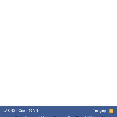
CNG - One
VN
Trợ giúp
R
S